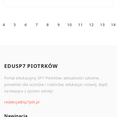
4
5
6
7
8
9
10
11
12
13
14
EDUSP7 PIOTRKÓW
Portal edukacyjny SP7 Piotrków: aktualności szkolne,
poradniki dla uczniów i rodziców, edukacja i rozwój. Bądź
na bieżąco z życiem szkoły!
redakcja@sp7ptk.pl
Nawigacja