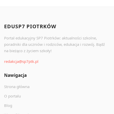
EDUSP7 PIOTRKÓW
Portal edukacyjny SP7 Piotrków: aktualności szkolne,
poradniki dla uczniów i rodziców, edukacja i rozwój. Bądź
na bieżąco z życiem szkoły!
redakcja@sp7ptk.pl
Nawigacja
Strona główna
O portalu
Blog