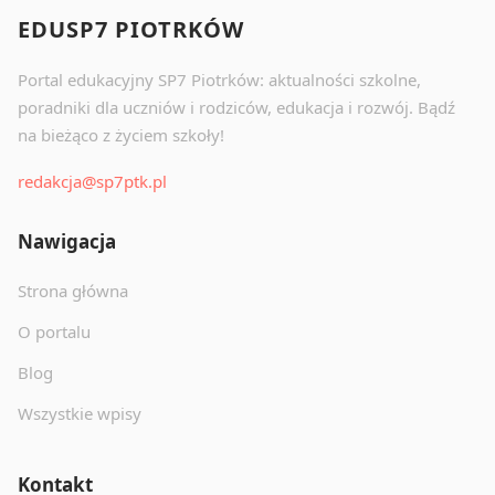
EDUSP7 PIOTRKÓW
Portal edukacyjny SP7 Piotrków: aktualności szkolne,
poradniki dla uczniów i rodziców, edukacja i rozwój. Bądź
na bieżąco z życiem szkoły!
redakcja@sp7ptk.pl
Nawigacja
Strona główna
O portalu
Blog
Wszystkie wpisy
Kontakt