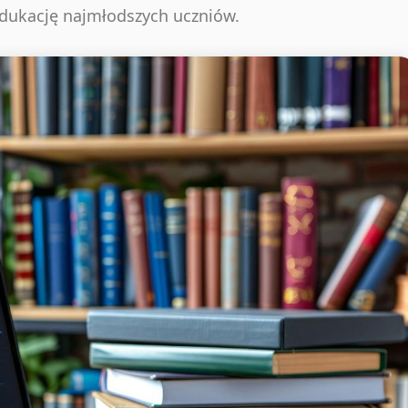
edukację najmłodszych uczniów.