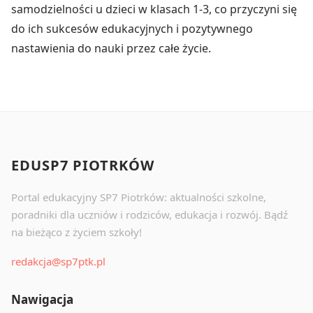
samodzielności u dzieci w klasach 1-3, co przyczyni się
do ich sukcesów edukacyjnych i pozytywnego
nastawienia do nauki przez całe życie.
EDUSP7 PIOTRKÓW
Portal edukacyjny SP7 Piotrków: aktualności szkolne,
poradniki dla uczniów i rodziców, edukacja i rozwój. Bądź
na bieżąco z życiem szkoły!
redakcja@sp7ptk.pl
Nawigacja