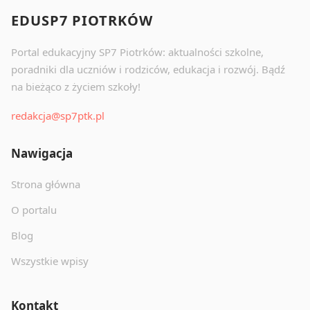
EDUSP7 PIOTRKÓW
Portal edukacyjny SP7 Piotrków: aktualności szkolne,
poradniki dla uczniów i rodziców, edukacja i rozwój. Bądź
na bieżąco z życiem szkoły!
redakcja@sp7ptk.pl
Nawigacja
Strona główna
O portalu
Blog
Wszystkie wpisy
Kontakt