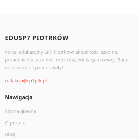
EDUSP7 PIOTRKÓW
Portal edukacyjny SP7 Piotrków: aktualności szkolne,
poradniki dla uczniów i rodziców, edukacja i rozwój. Bądź
na bieżąco z życiem szkoły!
redakcja@sp7ptk.pl
Nawigacja
Strona główna
O portalu
Blog