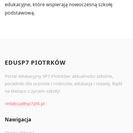
edukacyjne, które wspierają nowoczesną szkołę
podstawową.
EDUSP7 PIOTRKÓW
Portal edukacyjny SP7 Piotrków: aktualności szkolne,
poradniki dla uczniów i rodziców, edukacja i rozwój. Bądź
na bieżąco z życiem szkoły!
redakcja@sp7ptk.pl
Nawigacja
Strona główna