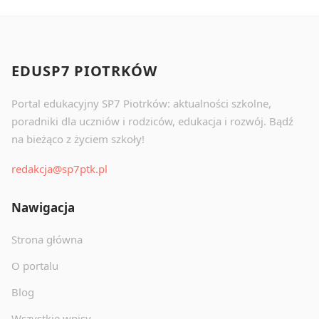
EDUSP7 PIOTRKÓW
Portal edukacyjny SP7 Piotrków: aktualności szkolne,
poradniki dla uczniów i rodziców, edukacja i rozwój. Bądź
na bieżąco z życiem szkoły!
redakcja@sp7ptk.pl
Nawigacja
Strona główna
O portalu
Blog
Wszystkie wpisy